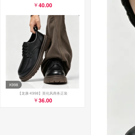
40.00
K998
【龙康-K998】英伦风商务正装
36.00