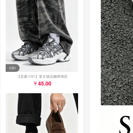
C91
【龙康-C91】复古做旧捆绑增高
45.00