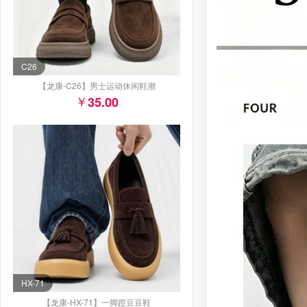
C26
【龙康-C26】男士运动休闲鞋潮
35.00
HX-71
【龙康-HX-71】一脚蹬豆豆鞋