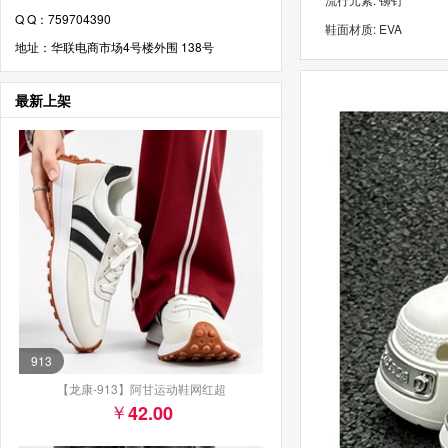
Q Q：759704390
鞋面材质: EVA
地址：华联电商市场4号楼外围 138号
最新上架
913
【龙康-913】阿甘运动鞋网红超
42.00