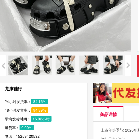
龙康鞋行
24小时发货率：
84.16%
48小时发货率：
94.39%
商品详情
平均发货时间：
16.92小时
退货率：
0.00%
上市年份季节: 2026
电话：15259420532
流行元素: 铆钉