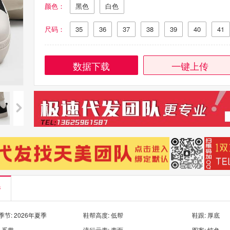
颜色：
黑色
白色
尺码：
35
36
37
38
39
40
41
数据下载
一键上传
情
节: 2026年夏季
鞋帮高度: 低帮
鞋跟: 厚底
 系带
流行元素: 素面
图案: 纯色