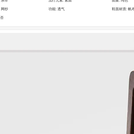
 网纱
功能: 透气
鞋面材质: 帆
:否