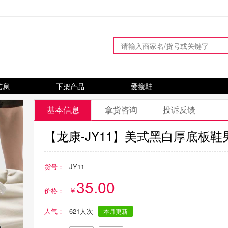
信息
下架产品
爱搜鞋
基本信息
拿货咨询
投诉反馈
【龙康-JY11】美式黑白厚底板
货号：
JY11
35.00
价格：
人气：
621人次
本月更新