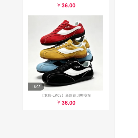
36.00
LK03
【龙康-LK03】新款德训鞋赛车
36.00