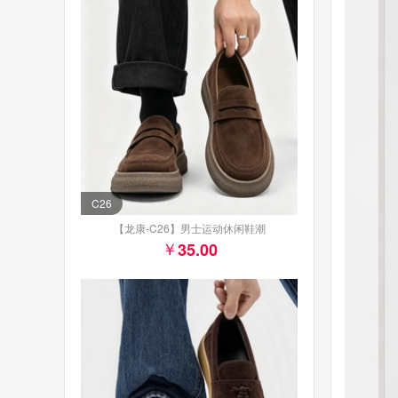
C26
【龙康-C26】男士运动休闲鞋潮
35.00