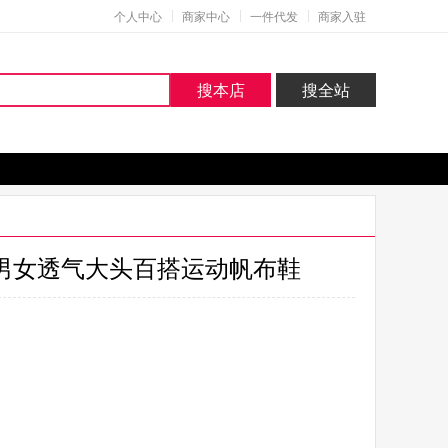
个人中心
商家中心
一件代发
商家入驻
搜本店
搜全站
鞋男女透气大头百搭运动帆布鞋