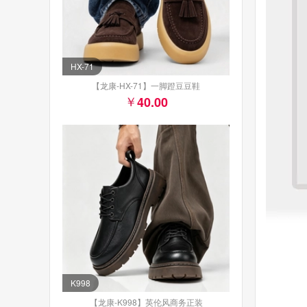
HX-71
【龙康-HX-71】一脚蹬豆豆鞋
40.00
K998
【龙康-K998】英伦风商务正装