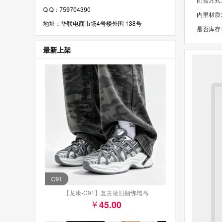
Q Q：759704390
内里材质:
地址：华联电商市场4号楼外围 138号
是否库存
最新上架
C91
【龙康-C91】复古做旧捆绑增高
45.00