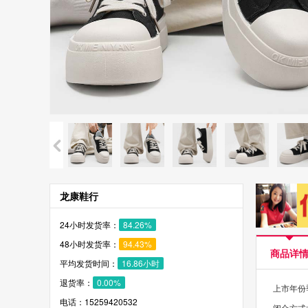
龙康鞋行
24小时发货率：
84.26%
48小时发货率：
94.43%
商品详
平均发货时间：
16.86小时
退货率：
0.00%
上市年份季
电话：15259420532
闭合方式: